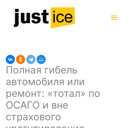
Перейти
к
Гла
содержимому
мен
Полная гибель
автомобиля или
ремонт: «тотал» по
ОСАГО и вне
страхового